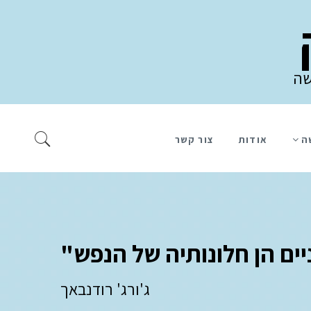
שה
ה
אודות
צור קשר
ים הן חלונותיה של הנפש"
ג'ורג' רודנבאך