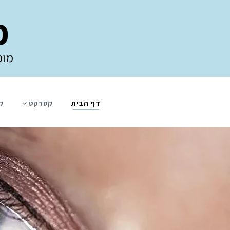
פ
מומ
דף הבית
קטרקט
ק