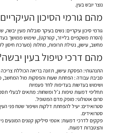
נוצר יובש בעין.
מהם גורמי הסיכון העיקריים 
גורמי סיכון עיקריים: נשים בעיקר סובלות מעין יבשה, שינו
(הסרת משקפיים בלייזר, קטרקט), שימוש ממושך בעדש
מחשב, עישון, נטילת תרופות, מחלות (מערכת חיסון לק
מהם דרכי טיפול בעין יבשה?
התנהגותי: הפסקת עישון, תזונה בריאה הכוללת צריכה מ
סביבת עבודה : הפחתת שעות והפסקות מול המחשב, מ
ושימוש בעדשות בעדיפות לחד פעמיות
תחליפי דמעות טיפות ג'ל ומשחות: מתאים לבעלי תסמ
סרום אוטולוגי: מופק מדם המטופל.
סטרואידים: יעיל להפחתת דלקות ושיפור שטח פני העי
סטרואידים.
פקקים לדרכי דמעות: אטמי סיליקון קטנים המונעים נ
והצטברות דמעות.