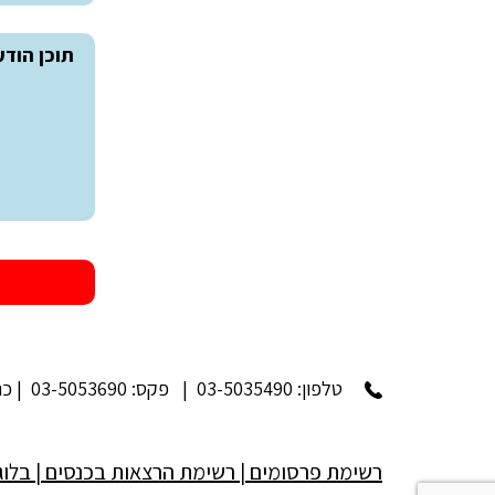
טלפון:
03-5035490
| פקס: 03-5053690 | כתובת: רח' גולדה מאיר 7, חולון | מיקוד: 5839101
רשימת פרסומים
|
רשימת הרצאות בכנסים
|
בלוג