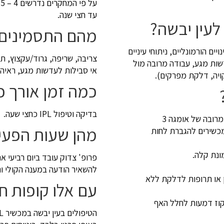
ע
עד חצי שנה.
לעין יבשה?
מהם התסמינים 
יים הורמונליים, ניתוחי עיניים
צריבה, שריפה, גרוד/עקצוץ, תח
ות מגע, עבודה מרובה מול
אי סבילות לעדשות מגע, ראי
ויה, דלקת מפרקים).
כמה זמן אורך כ
בדיקה וטיפול IPL כחצי שעה.
רובה של אומגה 3
מהן שעות הפעי
כשירים להגברת לחות
ונת קלה.
פרופ' צדוק עובד ביום רביעי אח
להשאיר הודעה במענה הקולי ו
ן או תרופות לדלקת ללא
עם אלו קופות ח
יקוז דמעות לחלל האף