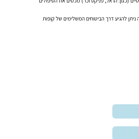
יים (כגון: הראל, פניקס וכו') מכסים את הטיפולים
שה ניתן להגיע דרך הביטוחים המשלימים של קופות