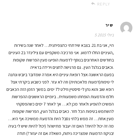
REPLY
שיר
5 ביולי 2015
היי, אני בת 21. בצבא שירתתי כתצפיתנית… לאחר שנה בשירות
העיניים החלו לדמוע. אני מרכיבה משקפיים עם צילינדר ב2 העיניים,
בחודשים האחרונים בנוסף לדמעות הופיעו מעין הפרשות שקופות
וכאבים בגלגל העין.. גם מרגישה לחצים וירידה בראייה.
בפעם הראשונה אצל רופאת עיניים היא אמרה שמדובר ביובש ונתנה
לי טיפות(דמעות מלאכותית) וזה לא עזר. לפני כשבוע ביקרתי אצל
רופא שוב והוא נתן לי סיסטיין וזילט ל7 ימים. במשך הזמן הזה הכאבים
חלפו והדמעות הופחתו משמעותית.. ביומיים הראשונים ההפרשות
המשיכו להופיע ולאחר מכן לא… אך לאחר 7 ימים כשהפסקתי
להשתמש בטיפות הכל חזר. כאבים בגלגל העין, הפרשות שקופות
מעין אחת… זה ממש בלתי נסבל היות והדמעת ממשיכה אף היא…
מה זה יכול להיות? האם זה יעבור מתישהו? (יכול להיות שיש לי בעיה
בניקוז הדמעות שמצריכה ניתוח, השאלה אם זה יעזור?) תודה!