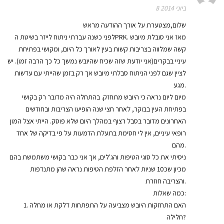
8 ביוני 2014
שלום,מצטערת על אורך ההודעה מראש
לפני כשנה עברתי ניתוח לייזר בשיטת הPRK. מאז אני סובלת מיובש
קשה שמלווה בצריבות קשות בעין לאורך כל היום, ומקושי בפתיחת
עיניי בבקרים(אני יודעת שזה שכיח שהיובש נמשך כל כך הרבה זמו). יש
לציין שגם לפני הניתוח סבלתי מיובש אך רק בזמן שהייתי עם עדשות
מגע.
מיום ליום נראה כי היובש מתחזק. בהתחלה היה מדובר רק בקושי
בפתיחת העין בבוקר, לאחר חצי שנה הופיעו הצריבות ובחודשים
האחרונים מדובר בסבל רצוף במהלך היום שלא פוסק. הייתי אצל המון
רופאי עיניים, אין לי חסימת בתעלת הדמעות על פי בדיקה של אחד
מהם.
ניסיתי את כל סוגי הטיפות והג'לים, אך אני כבר בקושי משתמשת בהם
מכיון שכ10 שניות לאחר הזלפת הטיפות נראה שהן מתנדפות
והצריבה חוזרת.
כמה שאלות:
1. האם התחזקות היובש מצביעה על התפתחות דלקת או מחלה
חלילה?