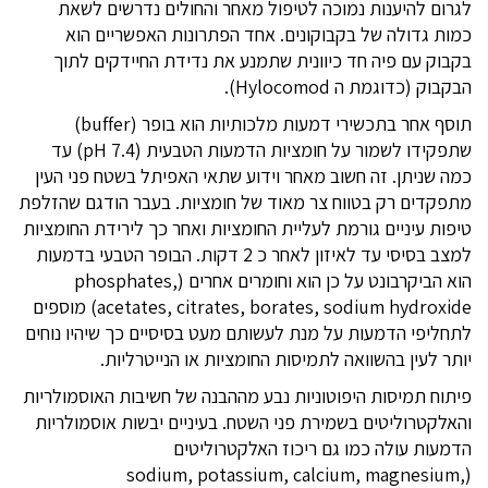
לגרום להיענות נמוכה לטיפול מאחר והחולים נדרשים לשאת
כמות גדולה של בקבוקונים. אחד הפתרונות האפשריים הוא
בקבוק עם פיה חד כיוונית שתמנע את נדידת החיידקים לתוך
הבקבוק (כדוגמת ה Hylocomod).
תוסף אחר בתכשירי דמעות מלכותיות הוא בופר (buffer)
שתפקידו לשמור על חומציות הדמעות הטבעית (pH 7.4) עד
כמה שניתן. זה חשוב מאחר וידוע שתאי האפיתל בשטח פני העין
מתפקדים רק בטווח צר מאוד של חומציות. בעבר הודגם שהזלפת
טיפות עיניים גורמת לעליית החומציות ואחר כך לירידת החומציות
למצב בסיסי עד לאיזון לאחר כ 2 דקות. הבופר הטבעי בדמעות
הוא הביקרבונט על כן הוא וחומרים אחרים (phosphates,
acetates, citrates, borates, sodium hydroxide) מוספים
לתחליפי הדמעות על מנת לעשותם מעט בסיסיים כך שיהיו נוחים
יותר לעין בהשוואה לתמיסות החומציות או הנייטרליות.
פיתוח תמיסות היפוטוניות נבע מההבנה של חשיבות האוסמולריות
והאלקטרוליטים בשמירת פני השטח. בעיניים יבשות אוסמולריות
הדמעות עולה כמו גם ריכוז האלקטרוליטים
(sodium, potassium, calcium, magnesium,