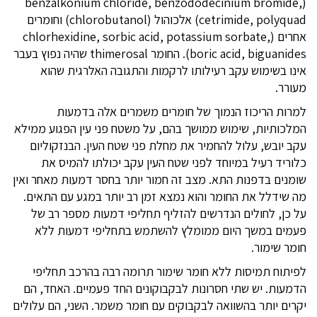
(benzalkonium chloride, benzododecinium bromide,
cetrimide, polyquad) אלכוהול (chlorobutanol) וחומרים
אחרים (chlorhexidine, sorbic acid, potassium sorbate,
boric acid, biguanides). החומר thimerosal שהיה נפוץ בעבר
אינו בשימוש עקב רעילותו לרקמות והתגובה האלרגית שהוא
מעורר.
למרות הריכוז הנמוך של חומרים משמרים אלה בדמעות
המלכותיות, שימוש ממושך בהם, על משטח פני עין הפגוע ממילא
עקב יובש, עלול להחמיר את מחלת פני שטח העין. הבנזקוליום
כלוריד רעיל במיוחד לפני שטח העין עקב יכולתו להמיס את
שומנים בדפנות התא. מצב זה חמור יותר בחסר דמעות מאחר ואין
מה שידלל את החומר והוא נמצא זמן רב יותר במגע עם התאים.
על כן, לחולים הנדרשים להזליף תחליפי דמעות מספר רב של
פעמים במשך היום ממומלץ להשתמש בתחליפי דמעות ללא
חומר שימור.
לפיתוח תמיסות ללא חומר שימור תרומה רבה בהרכב תחליפי
הדמעות. יש שתי חסרונות לבקבוקונים החד פעמיים. האחד, הם
יקרים יותר בהשוואה לבקבוקים עם חומר משמר. השני, הם עלולים