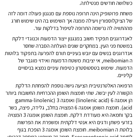
כשלושה חודשים מנטילתה.
משחת פרוטופיק הינה תרופה נוספת עם מנגנון פעולה דומה לזה
של הציקלוספורין ויעילה ממנה אך השימוש בה הינו שימוש חורג
מההתוויה לה נרשמה התרופה לטיפול בדלקות עור.
לאנדרוגנים תפקיד חשוב במנגנון ייצור הדמעות וכנוגדי דלקת
במשטח פני העין. במחקרים שונים הועלתה הסברה שחסר
אנדרוגנים בנשים עם יובש בעיניים תורם להפרעה בתפקוד בלוטות
ה meibomian, אי יציבות משטח הדמעות ואידוי מוגבר של
הדמעות. שימוש בטסטוסטרון כטיפות עיניים נמצא בניסויים
קליניים.
הרפואה האלטרנטיבית הציעה גישה נוספת להפחתת הדלקת
הקשורה לעין יבשה. שתי חומצות השומן ההכרחיות החשובות ביותר
הן אומגה 6 (linolenic acid) ואומגה 3 (gamma-linolenic
acid). חומצת השומן אומגה 6 המצויה בחלב, גלידה, פיצה, בשר
בקר וחמאה היא מעודדת דלקת. חומצת השומן אומגה 3 המצויה
בזרעי פשתן ודגים היא אנטי דלקתית ומשפרת את הפרשות
בלוטת ה meibomian. חומצת השומן אומגה 3 הופכת בגוף
לחומר Ecosapentanoic acid. חומר זה משפיע במספר דרכים: