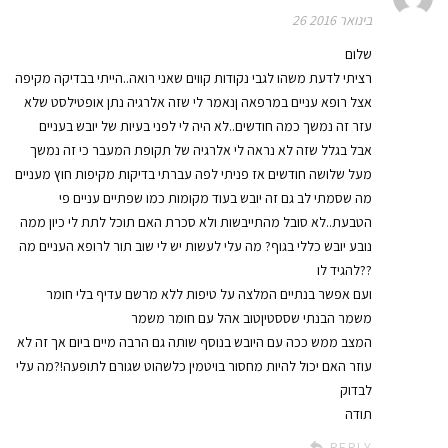
26 בינואר 2016
שלום
רציתי לדעת משהו לגבי נקודות קווים שאני רואה..הייתי בבדיקה מקיפה
אצל רופא עניים במרפאה ןנאמר לי שזה אלרגיה נתן אופטילסט שלא
עזר זה נמשך כמה חודשים..לא היה לי לפני בעיות של יובש בעניים
אבל בגלל שזה לא נראה לי אלרגיה של תקופת המעבר כי זה נמשך
מעל שלושה חודשים אז פניתי לפה עברתי בדיקות מקיפות חוץ מעניים
מה שסמתי לב גם זה יובש בעוד מקומות כמו שפתיים עניים פי
הטבעת..לא סובל מהתייבשות ולא סכרת האם תוכל לתת לי כיון ממה
נובע יובש כללי בגוף? מה עלי לעשות יש לי שוב תור לרופא העניים מה
להגיד לו??
ועם אפשר בנתיים המלצה על טיפות ללא מרשם עדיף בלי חומר
משמר הבנתי שססטיןטוב אהל עם חומר משמר
המצב ממש ככה עם היובש בנוסף שותה גם הרבה מיים ביום אך זה לא
עוזר האם יכול להיות מחסור בויטמין כלשהוט שגורם לתופעה!?מה עלי
לבדוק
תודה
REPLY