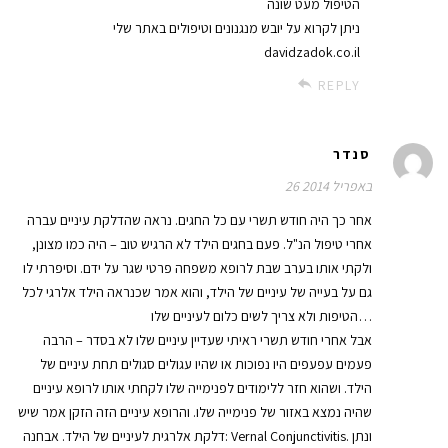
הטיפול מעט שונה
ניתן לקרוא על יובש מנגנונים וטיפולים באתר שלי
davidzadok.co.il
REPLY
סנדר
26 באפריל 2014
אחר כך היה חודש תשרי עם כל החגים. נראה שהדלקת עיניים עברה
אחרי טיפול הנ"ל. פעם בחגים הילד לא הרגיש טוב – היה כמו מצונן,
ולקתי אותו בערב שבת לרופא משפחה פרטי שגר על ידם. וסיפרתי לו
גם על בעייה של עיניים של הילד, והוא אמר שכנראה הילד אלרגי לכל
הטיפות ולא צריך לשים כלום לעיניים שלו…
אבל אחרי חודש תשרי ראיתי שעדיין עיניים שלו לא בסדר – הרבה
פעמים עפעפים היו נפוכות או שהיו עגולים סגולים תחת עיניים של
הילד. ושהוא חזר ללימודים לפנימייה שלו לקחתי אותו לרופא עיניים
שהיה נמצא באזור של פנימייה שלו. והרופא עיניים הזה הזקן אמר שיש
דלקת אלרגית לעיניים של הילד. אבחנה: Vernal Conjunctivitis. ונתן