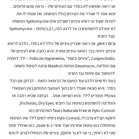
אני רואה שמשהו לא בסדר עם העיניים שלו – נראה שהם אדומים…
והוא אמר לי שגירד את העיניים בגלל המשחה. ואז שמתי לו את
המשחה Syntomycine (למרות שעוד עז רופא עיניים רשם לנו את
Syntomycine – לא יצא לנו להשתמש בו עד לרגע הזה, רק בטיפות
נגד היובש).
וביום ראשון, אני רואה שעדיין עיניים של הילד לא בסדר, הלכנו לרופא
עיניים. היתה כבר רופאה עיניים אחרת. והיא כתבה שיש לעיניים של
ילד: לחמית – Folliculs Hyperemia, "עיניים יבשות", Conjunctivitis.
ונתנה לטיפול משחה Maxitrol וטיפות Dexamycin, וגם המליצה
להמשיך עם טיפות נגד היובש.
בעוד חדשיים הלכנו עוד הפעם אל הרופאה הזאת – לבדוק אם הכל
בסדר. והיא מצאה שגודל ריס בתוך העפעף התחתון בעין השמאלי
ומפריע לילד. והיא הוציאה אותו… הבחנה שהיא רתבה אז: Ptosis
,Trichiasis, Dry Eyes. והמליצה להשתמש בטיפות נגד היובש
האיכותיים כמו Tears Naturale Free או Hylo-Comod.
ניסיתי לשים לילד את הטיפות Hylo-Comod, ודווקא הם לא צרבו לו
מהתחלה כמו טיפות אחרות! אבל אחרי כ-6 שעות, כמו שהילד סיפר
(אני לא ראיתי, כי אני לא גר איתם), עיניים שלו התחילו לצרוב לו והא