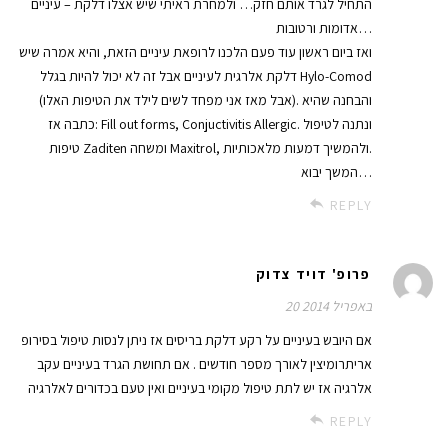
התחיל לגרד אותם חזק… ולמחרת ראיתי שיש אצלו דלקת – עיניים
אדומות ורטובות…
ואז ביום ראשון עוד פעם הלכנו לרופאת עיניים הזאת, והיא אמרה שיש
דלקת אלרגית לעיניים אבל זה לא יכול להיות בגלל Hylo-Comod
(אבל מאז אני מפחד לשים לילד את הטיפות האלו). והבחנה שהיא
כתבה אז: Fill out forms, Conjuctivitis Allergic. ונתנה לטיפול
טיפות Zaditen ומשחה Maxitrol, ולהמשיך דמעות מלאכותיות.
המשך יבוא…
REPLY
פרופ' דויד צדוק
20 באפריל 2014
אם היובש בעיניים על רקע דלקת בריסים אז ניתן לנסות טיפול בסירופ
אריתרומיצין לאורך מספר חודשים . אם תחושת הגרד בעיניים עקב
אלרגיה אז יש לתת טיפול מקומי בעיניים ואין טעם בכדורים לאלרגיה
REPLY