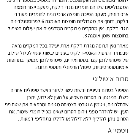
המטבוליטים שלו הם חומרים נוגדי דלקת, מעקב ייצור חומצה
ארכידונית, מעקב הפיכת חומצה ארכידונית לחומרים מעודדי
דלקת, דוחף את מטבוליזם חומצות האומגה 6 לפרוסטגלדינים
נוגדי דלקת. אין מחקרים מבוקרים המדגימים את יעילות הטיפול
בחומצות שומן אומגה 3.
מאחר ואין תרופה נוגדת דלקת אחת יעילה בכל המקרים נראה
שבעתיד הטיפול האנטי-דלקתי בעיניים יבשות עשוי לכלול שילוב
של שימוש לזמן קצר בסטרואידים, שימוש לזמן ממושך בתרופות
אימיונוסופרסיביות, טיפול הורמונלי ותוספי תזונה.
סרום אוטולוגי
הטיפול בסרום בעיניים יבשות עשוי לעזור כאשר טיפולים אחרים
כשלו. המנגנון בו הסרום משפיע על העין לא ידוע, יתכן
שהחלבונים, ויטמין A וגורמי הצמיחה מגינים ומרפאים את שטח פני
העין. יש להיזהר מפני זיהום הסרום שאינו מכיל חומרי שימור. את
הסרום ניתן להזליף ללא דילול או לדללו בתחליפי דמעות .
ויטמין A