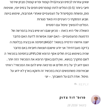
שאינן עוזרות לבסיס הבעיה(הילו קומוד ופרש קומוד) מבחן שירמר
חיובי ביותר (0-5) המליצו לתת קומפרסים חמים על בסיס יומי, שטיפות
מרובות, שימוש בויטהA פוס, ומשחת מקסיטרול על העפעפיים שאחרי
שבוע הפסקתי כי העיניים היו מאוד מגורות.
המליצו להמשיך טיפול עם רסטזיס.
השאלה שלי היא כזאת – מכיוון שגם ראו שיש בעיה בהפרשה של
הדמעות מהעפעפיים – האם ישנה אפשרות לדעת האם מדובר
בחסימה או בבעיה בבלוטת הMGD? ישנה איזשהי הדמייה בנושא?
בדיקה מעבדתית? אני יודע שישנם תוצאות חיוביות באם מדובר
בחסימה במכשיר ה LIPIFLOW שהיה בשימוש בבית חולים אסף הרופא
לשם מחקרך בנושא.. ואין להם באסף הרופא את המכשיר הזה יותר..
האם ידוע לך על בית חולים או מרפאה שיש להם את המכשיר? ראיתי
שבאירופה משתמשים רבות במכשיר זה ודווקא בארץ לא ידוע על
טיפול. אודה לכם על תשובתך. – יוני.
REPLY
פרופ' דוד צדוק
18 בינואר 2016