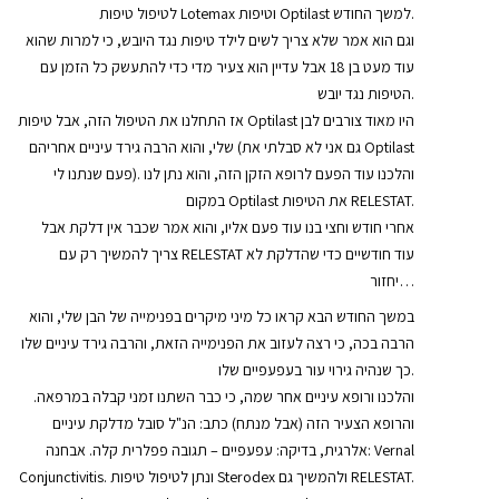
לטיפול טיפות Lotemax וטיפות Optilast למשך החודש.
וגם הוא אמר שלא צריך לשים לילד טיפות נגד היובש, כי למרות שהוא
עוד מעט בן 18 אבל עדיין הוא צעיר מדי כדי להתעשק כל הזמן עם
הטיפות נגד יובש.
אז התחלנו את הטיפול הזה, אבל טיפות Optilast היו מאוד צורבים לבן
שלי, והוא הרבה גירד עיניים אחריהם (גם אני לא סבלתי את Optilast
פעם שנתנו לי). והלכנו עוד הפעם לרופא הזקן הזה, והוא נתן לנו
במקום Optilast את הטיפות RELESTAT.
אחרי חודש וחצי בנו עוד פעם אליו, והוא אמר שכבר אין דלקת אבל
צריך להמשיך רק עם RELESTAT עוד חודשיים כדי שהדלקת לא
יחזור…
במשך החודש הבא קראו כל מיני מיקרים בפנימייה של הבן שלי, והוא
הרבה בכה, כי רצה לעזוב את הפנימייה הזאת, והרבה גירד עיניים שלו
כך שנהיה גירוי עור בעפעפיים שלו.
והלכנו ורופא עיניים אחר שמה, כי כבר השתנו זמני קבלה במרפאה.
והרופא הצעיר הזה (אבל מנתח) כתב: הנ"ל סובל מדלקת עיניים
אלרגית, בדיקה: עפעפיים – תגובה פפלרית קלה. אבחנה: Vernal
Conjunctivitis. ונתן לטיפול טיפות Sterodex ולהמשיך גם RELESTAT.