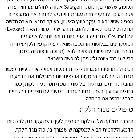
תכופה, שלשולים, וסומק. Salagen אסורה לחולים עם זווית צרה
עקב הסיכון לברקית חדה סגורת זווית. יש להזהיר את המטופלים
מפני טשטוש ראיה, עקב כיווץ האישון, בעיקר בתנאי תאורה חלשה.
תרופה כולינרגית אחרת להגברת הפרשת דמעות היא ה (Evoxac)
Cevimeline. לתרופה זו אופייניות גבוהה יותר לרצפטורים
המוסקרינים בבלוטות הדמע בהשוואה לפילוקרפין ולכן יעילותה
גבוהה יותר עם פחות תופעות לוואי (תרופה זו פותחה במכון
הביולוגי בנס ציונה ולא ניתן לרוכשה בישראל).
הטיפול בתרופות המגרות ליצירת דמעות עשוי להיות בעייתי כאשר
נגרם נזק לבלוטת הדמעות או לצינוריות המובילות את הדמעות
מהבלוטה. יתכן גם וגירוי בלוטות דמע ולחמית מודלקות, כמו
בחולים עם עין יבשה, יגרום לשחרור דמעות עם חומרים דלקתיים
דבר שיחמיר את המחלה.
טיפולים נוגדי דלקת
ההכרה בחלקה של הדלקת כגורמת לעין יבשה עקב נזק לבלוטות
הדמע וללחמית הביא למסקנה שיש צורך בטיפול נוגד דלקת
במחלת העין היבשה. טיפול בסטרואידים ללא חומר משמר הינו