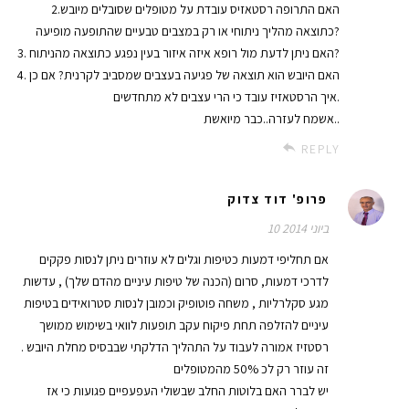
2.האם התרופה רסטאזיס עובדת על מטופלים שסובלים מיובש
כתוצאה מהליך ניתוחי או רק במצבים טבעיים שהתופעה מופיעה?
3. האם ניתן לדעת מול רופא איזה איזור בעין נפגע כתוצאה מהניתוח?
4. האם היובש הוא תוצאה של פגיעה בעצבים שמסביב לקרנית? אם כן
איך הרסטאזיז עובד כי הרי עצבים לא מתחדשים.
אשמח לעזרה..כבר מיואשת..
REPLY
פרופ' דוד צדוק
10 ביוני 2014
אם תחליפי דמעות כטיפות וגלים לא עוזרים ניתן לנסות פקקים
לדרכי דמעות, סרום (הכנה של טיפות עיניים מהדם שלך) , עדשות
מגע סקלרליות , משחה פוטופיק וכמובן לנסות סטרואידים בטיפות
עיניים להזלפה תחת פיקוח עקב תופעות לוואי בשימוש ממושך
רסטזיז אמורה לעבוד על התהליך הדלקתי שבבסיס מחלת היובש .
זה עוזר רק לכ 50% מהמטופלים
יש לברר האם בלוטות החלב שבשולי העפעפיים פגועות כי אז