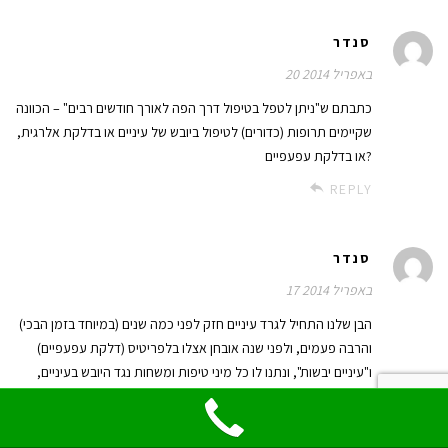
סנדר
20 באפריל 2014
כתבתם ש"ניתן לטפל בטיפול דרך הפה לאורך חודשים רבים" – הכוונה
שקיימים תרופות (כדורים) לטיפול ביובש של עיניים או בדלקת אלרגית,
או בדלקת עפעפיים?
REPLY
סנדר
17 באפריל 2014
הבן שלנו התחיל לגרד עיניים חזק לפני כמה שנים (במיוחד בזמן הבכי)
והרבה פעמים, ולפני שנה אובחן אצלו בלפריטיס (דלקת עפעפיים)
ו"עיניים יבשות", ונתנו לו כל מיני טיפות ומשחות נגד היובש בעיניים,
והוא לא הרגיש כל כך טוב איתם – בזמן שהטיפה נוגעת לעין הוא
מתחיל לגרד עין עוד יותר.
ולפני כחצי שנה אובחן אצלו דלקת עיניים אלרגית ובעפעפיים – תגובה