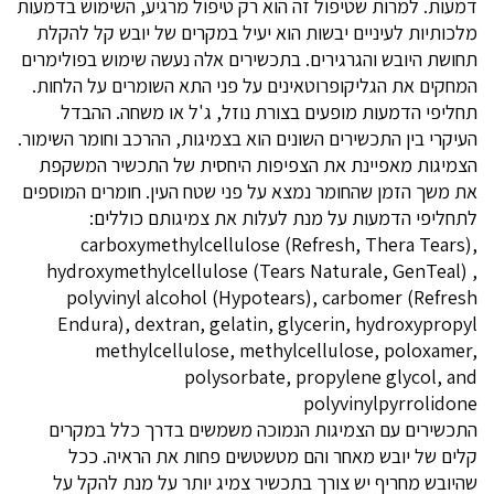
דמעות. למרות שטיפול זה הוא רק טיפול מרגיע, השימוש בדמעות
מלכותיות לעיניים יבשות הוא יעיל במקרים של יובש קל להקלת
תחושת היובש והגרגירים. בתכשירים אלה נעשה שימוש בפולימרים
המחקים את הגליקופרוטאינים על פני התא השומרים על הלחות.
תחליפי הדמעות מופעים בצורת נוזל, ג'ל או משחה. ההבדל
העיקרי בין התכשירים השונים הוא בצמיגות, ההרכב וחומר השימור.
הצמיגות מאפיינת את הצפיפות היחסית של התכשיר המשקפת
את משך הזמן שהחומר נמצא על פני שטח העין. חומרים המוספים
לתחליפי הדמעות על מנת לעלות את צמיגותם כוללים:
carboxymethylcellulose (Refresh, Thera Tears),
hydroxymethylcellulose (Tears Naturale, GenTeal) ,
polyvinyl alcohol (Hypotears), carbomer (Refresh
Endura), dextran, gelatin, glycerin, hydroxypropyl
methylcellulose, methylcellulose, poloxamer,
polysorbate, propylene glycol, and
polyvinylpyrrolidone
התכשירים עם הצמיגות הנמוכה משמשים בדרך כלל במקרים
קלים של יובש מאחר והם מטשטשים פחות את הראיה. ככל
שהיובש מחריף יש צורך בתכשיר צמיג יותר על מנת להקל על