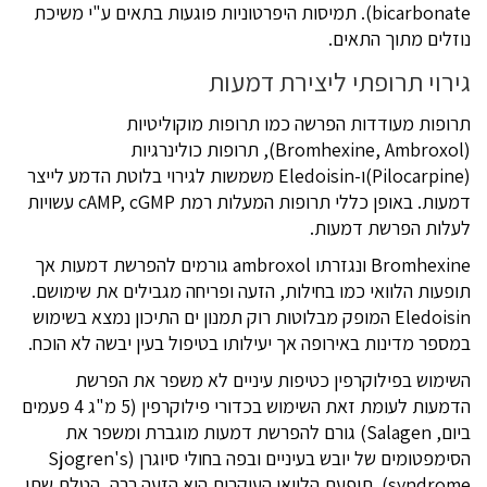
bicarbonate). תמיסות היפרטוניות פוגעות בתאים ע"י משיכת
נוזלים מתוך התאים.
גירוי תרופתי ליצירת דמעות
תרופות מעודדות הפרשה כמו תרופות מוקוליטיות
(Bromhexine, Ambroxol), תרופות כולינרגיות
(Pilocarpine)ו-Eledoisin משמשות לגירוי בלוטת הדמע לייצר
דמעות. באופן כללי תרופות המעלות רמת cAMP, cGMP עשויות
לעלות הפרשת דמעות.
Bromhexine ונגזרתו ambroxol גורמים להפרשת דמעות אך
תופעות הלוואי כמו בחילות, הזעה ופריחה מגבילים את שימושם.
Eledoisin המופק מבלוטות רוק תמנון ים התיכון נמצא בשימוש
במספר מדינות באירופה אך יעילותו בטיפול בעין יבשה לא הוכח.
השימוש בפילוקרפין כטיפות עיניים לא משפר את הפרשת
הדמעות לעומת זאת השימוש בכדורי פילוקרפין (5 מ"ג 4 פעמים
ביום, Salagen) גורם להפרשת דמעות מוגברת ומשפר את
הסימפטומים של יובש בעיניים ובפה בחולי סיוגרן (Sjogren's
syndrome). תופעת הלוואי העיקרית היא הזעה רבה, הטלת שתן