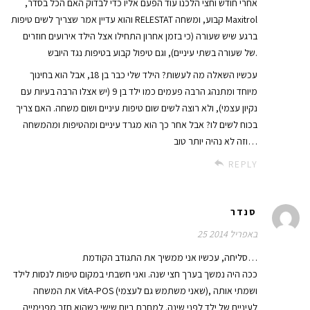
אחרי חודש וחצי הלכנו עוד הפעם אליו כדי לבדוק האם הכל בסדר,
והוא עדיין אמר שצריך לשים טיפות RELESTAT קבוע, ומשחה Maxitrol
ברגע שיש שעורה (כי בזמן אחרון התחילו אצל הילד אירועים חוזרים
של שעורה בשתי עיניים), וגם טיפול קבוע בטיפות נגד היובש.
עכשיו השאלה מה לעשות? הילד שלי כבר בן 18, אבל הוא בחינוך
מיוחד ומתנהג הרבה פעמים כמו ילד בן 9 (יש אצלו הרבה בעיות עם
נקיון עצמי), ולא רוצה לשים שום טיפות עיניים ושום משחה. האם צריך
בכוח לשים לו? אבל אחר כך הוא מגרד עיניים ומהטיפות ומהמשחה
וזה לא נהיה יותר טוב…
REPLY
סנדר
25 באפריל 2014
סליחה, עכשיו אני ממשיך את התגודב הקודמת…
ככה היה נמשך בערך חצי שנה. ואני חשבתי במקום טיפות לנסות לילד
את המשחה VitA-POS (שאני משתמש גם לעצמי), ושמתי אותה
לעיניים של ילד לפני שינה. למחרת ביום שישי כשהוא חזר מפנימייה