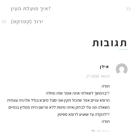
איך פועלת העין?
ירוד (קטרקט)
תגובות
אילן
27 בינואר 2016
תודה
בהמשך לשאלתי אתה אומר שזה מחלה??
הרופא עניים אמר שהכול תקין ואני סובל מיובש בגלל אלרגיה עונתית
השאלה מה עלי לבדוק ואיזה טיפות ללא מרשם היית ממליץ בנתיים
להקלה עד שאגיע לרופא ססיטין??
תודה
REPLY