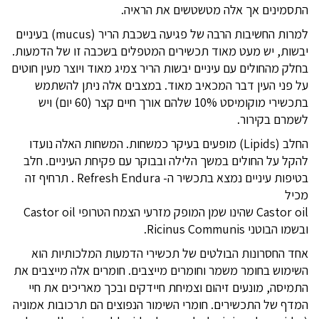
התסמינים אך אלה מטשטשים את הראיה.
למרות החשיבות הרבה של פגיעה בשכבת הריר (mucus) בעיניים
יבשות, יש מעט מאוד תכשירים המטפלים בשכבה זו של הדמעות.
בחלק מהחולים עם עיניים יבשות הריר צמיג מאוד ויוצר מעין חוטים
על פני העין דבר המכאיב מאוד. במצבים אלה ניתן להשתמש
בתכשירי מוקומיסט 10% שלהם אורך חיים קצר (60 יום) ויש
לשמרם בקירור.
החלב (Lipids) מופעים בעיקר כמשחות. המשחות האלה נועדו
להקל על החולים במשך הלילה ובבוקר עם פקיחת העיניים. חלב
בטיפות עיניים נמצא בתכשיר ה- Refresh Endura . תרחיף זה
מכיל
Castor oil שהינו שמן המופק מזרעי הצמח הטרופי Castor oil
ובשמו הבוטני Ricinus Communis.
אחד החסרונות הבולטים של תכשירי הדמעות המלכותיות הוא
השימוש בחומר משמר וחומרים מייצבים. חומרים אלה מייצבים את
התמיסה, מונעים זיהום וצמיחת חיידקים ובכך מאריכים את חיי
המדף של התכשירים. חומרי השימור הנפוצים הם תרכובות אמוניה