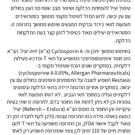
טיפול יעיל להפחתת הדלקת ושיפור מצב שטח פני העין בחולים
עם עין יבשה. לרוע המזל לטיפול מקומי ממושך בסטרואידים
תופעות לוואי כירוד וברקית המונעים שימוש ממושך בתרופה זו.
הסטרואידים יעילים מאוד כטיפול לזמן קצר בעת התלקחות
הדלקת.
בשימוש ממושך יתכן וה- Cyclosporin A (צ"א) יהיה יעיל. הצ"א
הינו חומר אימיונוסופרסיבי המשפיע על תאי T ומדכא פעילות
דלקתית. במחקרים שונים הוכח שטיפול מקומי ב-
(cyclosporine A 0.05%, Allergan Pharmaceuticals)
Restasis השפיע לטובה על התסמינים והסימנים בחולים עם עין
יבשה. במחקרים אחרים הודגמה ירידה בתאי הדלקת ובסמנים
דלקתיים ועליה במספר תאי הגביע . לא דווחו תופעות לוואי
גופניות וכן לא ניתן לזהות את החומר בדם. לתרופה זו שתי בעיות
עיקריות והן החומר בו מומס הצ"א (Refersh – Endura) יעיל
כמעט באותה מידה כמו התרופה עצמה (ולכן לקח לחברה זמן רב
מאוד לקבל אישור FDA), וכן התרופה משפיעה על תאי T להם
מחצית חיים של 110 ימים לכן צפוי שהתרופה תשפיע רק לאחר