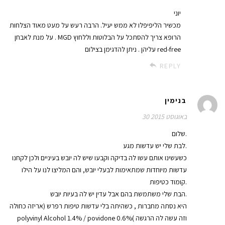
יוני
מכשיר הליפיפלו לא ממש יעיל. הרבה רעש על מעט מאוד הצלחות
. על מנת לאבחן MGD הרופא צריך להסתכל על הבלוטות וללחוץ
עליהן . ניתן להדגימן בצילום red-free
REPLY
בנימין
30 באוגוסט 2015
שלום.
לבת שלי יש עדשות מגע.
כשעשינו אותם עשו לה בדיקה וקבעו שיש לה יובש בעיניים ולכן לקחנו
עדשות מיוחדות שמתאימות לבעלי יובש, והם המליצו לנו על הילו
קומוד כטיפות.
הבת שלי משתמשת בהם אבל עדין יש לה בעיות יובש.
היא נסתה מחברות , כשהיתה בלי עדשות טיפות רפרש (אריזה כחולה
polyvinyl Alcohol 1.4% / povidone 0.6%( וזה עשה לה הרגשה