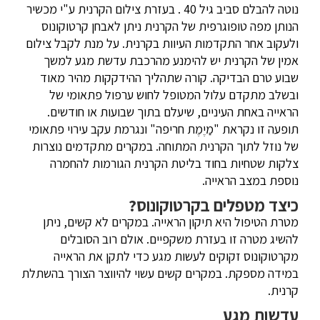
נוטה להבלם סביב גיל 40 . בעזרת צילום הקרנית ע"י מכשיר
הנותן מפה טופוגרפית של הקרנית ניתן לאבחן קרטוקונוס
ולעקוב אחר התקדמות העיוות בקרנית. על מנת לקבל צילום
אמין של הקרנית יש להימנע מהרכבת עדשת מגע למשך
שבוע טרם הבדיקה. קורה שתהליך ההידקקות מהיר מאוד
ובשלב מתקדם עלול המטופל לחוש ערפול פתאומי של
הראייה באחת העיניים, שיעלם בתוך שבועות או חודשים.
תופעה זו נקראת "מַיֶמֶת חריפה" ונגרמת עקב עירוי פתאומי
של נוזל לתוך הקרנית המתוחה. במקרים מתקדמים נוצרות
צלקות שטחיות בחוד בליטת הקרנית הגורמות להחמרה
נוספת במצב הראייה.
כיצד מטפלים בקרטוקונוס?
מטרת הטיפול היא תיקון הראייה. במקרים לא קשים, ניתן
להשיג מטרה זו בעזרת משקפיים. אולם רוב הסובלים
מקרטוקונוס זקוקים לעשות מגע כדי לתקן את הראייה
במידה מספקת. במקרים קשים עשוי להיווצר הצורך בהשתלת
קרנית.
עדשות מגע