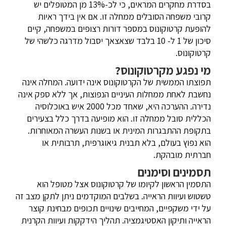
בסדרת מחקרים המראים, כי לכ-13% מן המטופלים יש
קרובי משפחה הסובלים ממחלה זו. אם אין בידך ראיות
להופעת קרטוקונוס במספר דורות רצופים במשפחה, קיים
סיכון של 1 ל- 10 בלבד שצאצאך יסבול מדרגה כלשהי של
קרטוקונוס.
מי נפגע מקרטוקונוס?
תפוצתו הממשית של הקרטוקונוס אינה ידועה. המחלה אינה
נחשבת לאחת ממחלות העיניים הנפוצות, אך ללא ספק אינה
נדירה. ההערכה היא, שאחד מכל 2000 איש באוכלוסיה
הכללית סובל ממחלה זו. הוא מופיעה בדרך כלל בצעירים
בתקופת ההתבגרות המינית או בשנות העשרה המאוחרות.
הוא נפוץ בעולם, בלא תבנית גיאוגרפית, תרבותית או
חברתית מובהקת.
תסמינים וסימנים
התסמין הראשון לקיומו של קרטוקונוס אצל מטופל הוא
טשטוש ועיוות הראייה. בשלבים המוקדמים ניתן לתקן מצב זה
על ידי משקפיים, המחייבים שינויים תכופים מבחינת קוצר
הראייה ותיקון האסטיגמציה. תהליך הידקקות ועיוות הקרנית