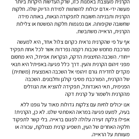
הקרנית מעוצבת באמנות כזו, שרק העדשות היקרות ביותר
מעשה ידי-אדם יכולות להשתוות למידת הדיוק שלה. חלקות
הקרנית ותבניתה חשובות לתפקודה הנאות, באותה מידה
שחשובה שקיפותה. אם נפגמות חלקות המשטח או צלילות
הקרנית, הראייה משתבשת.
אף על פי שהקרנית נראית כקרום צלול אחד, היא למעשה
מורכבת מחמש שכבות רקמה נפרדות אשר לכל אחת תפקיד
ייחודי. השכבה החיצונית הדקה, הנקראת אפיתל, היא מחסום
מפני זיהום הקרנית והעין. דרך כלל פגיעה באפיתל היא תנאי
מקדים לחדירת גורם זיהומי אל השכבה האמצעית (משתית)
של הקרנית, המורכבת מסיבי קולגן וחלבונים. השכבה
הפנימית, תאי האנדותל, תפקידה להוציא את הנוזלים
מהקרנית ולשמור על קרנית דקה
אנו יכולים לחיות עם צלקות גדולות מאוד על גופנו ללא
בעיה, למעט פגיעה במראה האסתטי שלנו. לא כן, הקרנית!
אפילו צלקת זעירה עלולה לפגום בראייה. בלי קשר לתפקוד
חלקיה האחרים של העין, תשפיע קרנית מצולקת, עכורה או
מעוותת על הראייה.