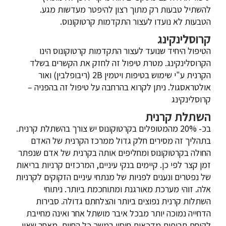
להשתיל טבעות רק מתוך רצון להיפטר מעדשות מגע.
הטבעות לא נועדו לעצור התקדמות קרטוקונוס.
קרוסלינקינג
הטיפול היחיד שנועד לעצור התקדמות קרטוקונוס הינו
הקרוסלינקינג. מטרת טיפול זה לחזק את הקשרים בשלד
הקרנית ע"י שימוש בטיפות ויטמין 2B (ריבופלבין) ואור
אולטראסגול. ניתן לקרוא בהרחבה על טיפול זה בהפניה –
קרוסלינקינג
השתלת קרנית
בכ- 20% מהמטופלים בקרטוקונוס יש צורך בהשתלת קרנית.
בתהליך זה מסירים חלק גדול ממרכז הקרנית של האדם
החולה בקרטוקונוס ומחליפים אותה בקרנית של אדם שנפתר
זמן קצר לפי כן. קיימים בנקי עיניים, המרכזים קרניות בריאות
של נפטרים ונענים לפניות של מנתחי עיניים הזקוקים לקרניות
אלה. זוהי מערכת מאורגנת ומתוחכמת ביותר. ניתוחי
השתלות קרנית נפוצים ביותר והצלחתם גדולה. סבירות
הדחייה נמוכה יותר מבכל איבר מושתל אחר ואינה מחייבת
לקיחת תרופות מדכאות חיסון במשך כל החיים, מאחר שאין