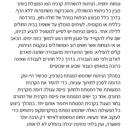
ונוחות יחסית. הניתוח להשתלת קרנית הוא המוצלח ביותר
מבין כל ניתוחי ההשתלה, והטכניקות משתפרות ללא הרף.
בדרך כלל מבוצע הניתוח בנוהל של חולה-חוץ, בהרדמה
כללית או מקומית. לעיתים מומלץ על אשפוז בבית החולים
ללילה אחד. בסיום הניתוח יש לסייע למטופל להגיע לביתו,
שם עליו להקפיד על סגנון חיים רגוע למשך כמה ימים. הכאב
או אי-הנוחות אשר חשים רוב המושתלים בעקבות הניתוח,
קלים להפליא. משך ההיעדרות מהעבודה ישתנה מאדם
לאדם ולפי סוג העבודה. בדרך כלל חוזרים לעבודה שאינה
כרוכה במאמץ כעבור שבוע או שבועיים.
במהלך הניתוח ישתמש המנתח בטרפין, מכשיר היי-טק
הדומה לסכין לחיתוך עוגיות, כדי להסיר את הקרנית
המעוותת של המנותח ולחתוך פיסה עגולה דומה מקרנית
התורם. אחר כך ישים המנותח את פיסת הקרנית של התורם
בחור העגול בקרנית המנותח ויתפור אותם יחד. במהלך ביצוע
כל הפעולות האלה ישתמש המתח במיקרוסקופ ניתוחים כדי
לעקוב אחר מעשיו. החוט המשמש לאיחוי דק הרבה יותר
משערה, ועין בלתי מזוינת יכולה בהחלט לא לראותו.