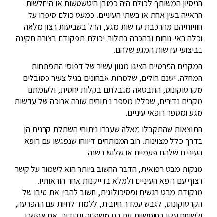
הניסיון המשותף לכולם היה כמובן היטשטשות או היחלשות
הראייה בעין אחת או בשתי העיניים. כמעט כולם סיפרו על
חוויותיהם מהרכבת עדשות מגע, החל בשביעות רצון מלאה
וכלה באי-נוחות ובהכרה בתלות יכולת תפקודם בצורה תקינה
בביצועי עדשות המגע שלהם.
המקרים הפרטיים הציגו מגוון עשיר של דפוסי התפתחות
המחלה. ישנם חולים, שלמרות אבחונים בגיל צעיר כסובלים
מקרטוקונוס, התבטאה מגבלתם בקלות יחסית, ולעומתם
מקרים נדירים, שכללו מספר ניתוחים שורה ארוכה של עדשות
מגע ומספר רופאי עיניים.
התוצאות שהתקבלו מאלה שעברו ניתוחי השתלת קרנית הן
בדרך כלל מצוינות. רוב המנותחים דיווחו שנפגשו עם רופא
העיניים שלהם פעמיים או שלוש בשנה.
מנקות מבט רפואית, הדבר החשוב ביותר הוא לשמור על קשר
רצוף עם רופא העיניים ולמלא בדייקנות אחר הוראותיו.
מנקודת מבט רגשית ופסיכולוגית, חשוב להבין את טיבו של
הקרטוקונוס, לגבש עמדה חיובית, ללמוד לחיות עם ההפרעה,
ולשוחח עליו בחופשיות עם בני משפחה וידידים. אם אפשרי