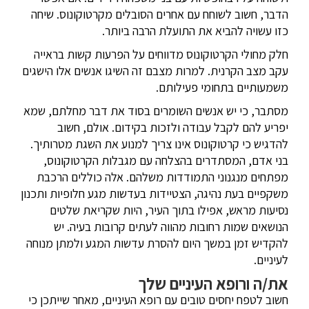
הדבר, חשוב לשוחח עם אחרים הסובלים מקרטוקונוס. שיחה
כזו עשויה להביא את התועלת הרבה ביותר.
חלק מחולי הקרטוקונוס מדווחים על הפרעות קשות בראייה
עקב מצב הקרנית. למרות מצבם זה השיגו אנשים אלו הישגים
משמעותיים בתחומי פעילותם.
מסתבר, כי יש אנשים השומרים בסוד את דבר מחלתם, שמא
יפריע להם לקבל עבודה ולזכות בקידום. אולם, חשוב
להדגיש כי קרטוקונוס אינו צריך למנוע את השגת מטרותיך.
בני אדם, המסתדרים בהצלחה עם מגבלות הקרטוקונוס,
מפתחים מנגנוני התמודדות משלהם. אלה כוללים הרכבת
משקפיים בעת נהיגה, הצטיידות בעדשות מגע חלופיות ותכנון
נסיעות מראש, אפילו בתוך העיר, היות שקריאת שלטים
הנושאים שמות רחובות מהווה לעתים קרובות בעיה. יש
להקדיש זמן במשך היום להסרת עדשות המגע ולמתן מנוחה
לעיניים.
את/ה ורופא העיניים שלך
חשוב לטפח יחסים טובים עם רופא העיניים, מאחר שייתכן כי