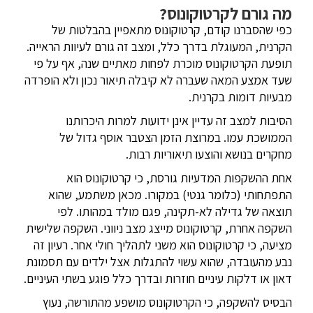
מה גורם לקרטוקונוס?
כפי שהסברנו קודם, קרטוקונוס מתאפיין בהבלטות של
הקרנית, המעוגלת בדרך כלל, ומצב זה גורם לעיוות הראייה.
תופעת הקרטוקונוס מוכרת לפחות מאתיים שנה, אף על פי
שעד אמצע המאה שעברה לא קיבלה תיאור נכון ולא הופרדה
מבעיות דומות בקרנית.
הסיבות למצב זה עדיין אינן ידועות למרות היכרותנו
הממושכת עמו. במרוצת הזמן הצטבר אוסף גדול של
מחקרים בנושא והוצעו תיאוריות רבות.
אחת ההשקפות המדעיות גורסת, כי קרטוקונוס הוא
התפתחותי (כלומר גנטי) במקורו. מכאן משתמע, שהוא
תוצאה של גדילה לא-תקינה, פגם מולד במהותו. לפי
השקפה אחרת, קרטוקונוס מייצג מצב ניווני. השקפה שלישית
מציעה, כי קרטוקונוס הוא משני לתהליך חולי אחר. רעיון זה
נבע מהעובדה, שהוא עשוי להתגלות אצל ילדים עם תסמונת
דאון או דלקות עיניים חוזרות ובדרך כלל פוגע בשתי העיניים.
הבסיס להשקפה, כי הקרטוקונוס מושפע מהתורשה, נעוץ