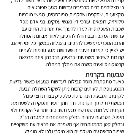
קריירה או פעילויות ספורטיביות ופעילויות פנאי. חשוב לזכור,
כי מצליחנים רבים מרכיבים עדשות מגע: ספורטאים
מקצוענים, שחקנים ושחקניות מפורסמים, מגישי תוכניות
טלוויזיה, רופאים, עורכי דין ואנשי עסקים. בני אדם מכל
שכבות האוכלוסייה למדו להערך את יתרונות החיים עם
עדשות המגע. רובם החלו להרכיבן לאחר אבחנת המחלה
והרוב המכריע ימשיכו להרכיבן בהצלחה במשך כל ימי חייהם.
יש לציין כי למרות העובדה שעדשות מגע גורמות לעתים
קרובות לשיפור משמעותי בראייה, הרכבתן אינה מרפאת
קרטוקונוס ואינה משנה את מהלך המחלה.
טבעות בקרנית
כאשר מתפתחת חוסר סבילות לעדשות מגע או כאשר עדשות
המגע נופלות לעיתים קרבות ניתן לשקול השתלת טבעת
לקרנית. הטבעת הינה פיסת פלסטיק בצורת חצי עיגול
המושתלת לתוך הקרנית דרך חתך זעיר ותפקידה לשטח את
הקרנית על מנת שעדשת מגע תשב טוב יותר על הקרנית ולא
תיפול. הטבעות עוזרות בחלק מהמנותחים למטרה הנ"ל
ובחלק קטן מהמנותחים אף משפרת את הראיה עם משקפיים.
שיפור הראיה עם משקפיים הוא מיקרי ולכן לא מומלץ