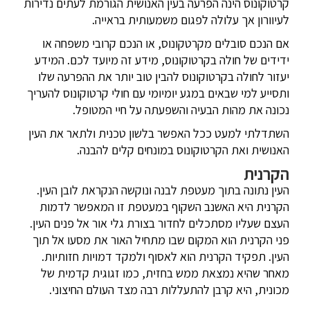
קרטוקונוס הינה הפרעה בעין האנושית הגורמת לעתים נדירות
לעיוורון אך עלולה לפגום משמעותית בראייה.
אם הנכם סובלים מקרטקונוס, או הנכם קרובי משפחה או
ידידים של חולה בקרטוקונוס, מידע זה מיועד לכם. המידע
יעזור לחולה בקרטוקונוס להבין טוב יותר את ההפרעה שלו
ותסייע למי שבאים במגע יומיומי עם חולי קרטוקונוס להעריך
נכונה את מהות הבעיה והשפעתה על חיי המטופל.
השתדלתי למעט ככל האפשר בלשון טכנית ולתאר את העין
האנושית ואת הקרטוקונוס במונחים קלים להבנה.
הקרנית
העין נתונה בתוך מעטפת לבנה ונוקשה הנקראת לובן העין.
הקרנית היא האשנב השקוף במעטפת זו המאפשר לדמות
העצם שעליו מסתכלים לחדור בצורת גלי אור אל פנים העין.
פני הקרנית הוא המקום שבו מתחיל האור את מסעו אל תוך
העין. תפקיד הקרנית הוא לאסוף ולמקד דמויות חזותיות.
מאחר שהיא נמצאת ממש בחזית, כמו זגוגית קדמית של
מכונית, היא קרבן להתעללות רבה מצד העולם החיצוני.