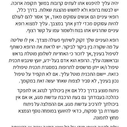
יהיה עליך להיפגש אתו לעתים קרובות במשך תקופה ארוכה.
יש לבטוח ברופא ולא לחשוש מהצגת שאלות. בדרך כלל,
רופאי עיניים הם אנשים עסוקים מאוד, אך אסור להם לעולם
להיות עסוקים מכדי לדון אתך במצבך. עליך למצוא רופא
עיניים שתרגיש אתו בנוח ולשמור עמו על קשר רצוף.
רופא העיניים שלך זקוק לשיתוף פעולה מצדך. אין לו שליטה
על מה שקורה בין ביקור לביקור. יש לראות את הרופא כשותף
לטיפול בעיניך,אך לזכור כי האחריות לשלומן מוטלת בראש
ובראשונה עליך. הרופא הוא אדם בעל ידע, יועץ שיגבש תכנית
טיפול ו/או ייתן מרשמים לתרופות במסגרת תכנית טיפולית
כזאת. יישום התכנית מוטל עליך. אם לא תקפיד על טיפול
נכון בעיניך, לא סביר לצפות שאחר יעשה זאת במקומך.
ניתוח מוצע בדרך כלל אם אין ביכולתך לנהוג או לתפקד
כהלכה בעבודתך גם בעת הרכבת עדשות מגע, או אם אין
ביכולתך להרכיב עדשות מגע. אם ההמלצה על ניתוח
מעוררת בך ספקות, כדאי להיוועץ במומחה נוסף הנמצא
מחוץ לתמונה.