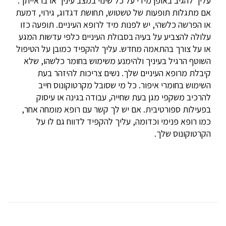
עליך להגיב באופן מידי על כל שינוי במצב עיניך או בראייתך.
אם מתגלות תופעות של טשטוש, תחושת דגדוג, גירוי, דמעת
או הפרשה כלשהי, יש לפנות מיד לרופא העיניים. תופעה כזו
עלולה להצביע על בעיה בסבולת העיניים כלפי עדשות המגע
או על צורך בהתאמה מחדש. עליך להקפיד כמובן על הטיפול
השוטף הרגיל בעיניך ולהימנע משימוש בחומר כלשהו, שלא
קיבלת מרופא העיניים שלך. נשים צריכות להיזהר בעת
השימוש בחומרי איפור. כל מי שסובל מקרטוקונוס חייב
להרכיב משקפי מגן בעת שחייה, עבודה בגינה או עיסוק
בפעילות ספורטיבית. אם יש לך קשר עם רופא מומחה אחר,
כמו רופא פנימי וכדומה, עליך להקפיד לדווח גם לו על
הקרטוקונוס שלך.