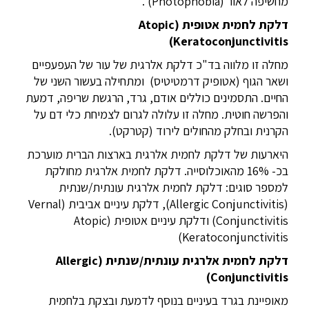
מחשיפה לאור (Photophobia) .
דלקת לחמית אטופית (
Atopic
)
Keratoconjunctivitis
מחלה זו מלווה בד"כ דלקת אלרגית של עור של העפעפיים
ושאר הגוף (אטופיק דרמטיטיס) ומתחילה בעשור השני של
החיים. התסמינים כוללים אודם, גרד, הרגשת שריפה, דמעת
והפרשה חוטית. מחלה זו עלולה לגרום לצמיחת כלי דם על
הקרנית ובחלק מהחולים לירוד (קטרקט).
היארעות של דלקת לחמית אלרגית בארצות הברית מוערכת
בכ- 16% מהאוכלוסייה. דלקת לחמית אלרגית מחולקת
למספר סוגים: דלקת לחמית אלרגית עונתית/שנתית
(Allergic Conjunctivitis), דלקת עיניים אביבית (Vernal
Conjunctivitis) ודלקת עיניים אטופית (Atopic
Keratoconjunctivitis)
דלקת לחמית אלרגית עונתית/שנתית (
Allergic
)
Conjunctivitis
מאופיינת בגרד בעיניים בנוסף לדמעת ובצקת בלחמית