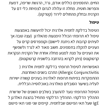
החיים. התסמינים כוללים אודם, גרד, הרגשת שריפה, דמעת
והפרשה חוטית. מחלה זו עלולה לגרום לצמיחת כלי דם על
הקרנית ובחלק מהחולים לירוד (קטרקט).
טיפול
הטיפול בדלקת לחמית אלרגית יכול להיעשות באמצעות
טיפול לא תרופתי הכולל הימנעות מהאלרגן (עצה טובה אך
לעיתים קרובות לא ניתנת ליישום) וקומפרסים קרים על
העיניים להקלה בתסמינים. חשוב מאוד לא לגרד ולשפשף
את העיניים על מנת למנוע מחלה אחרת של הקרנית הנקראת
קרטוקונוס (ניתן לקרוא בהרחבה בלשונית קרטוקונוס).
האפשרויות לטיפול תרופתי בדלקת לחמית אלרגית (
Allergic Conjunctivitis
) התרבו בשנים האחרונות.
ההתמקדות בפיתוח תרופות לאלרגיה בעיניים קשורה ישירות
לעליה בשיעור הסובלים מאלרגיה באוכלוסייה הכללית.
הטיפול התרופתי נועד להתערב בשלבים השונים של שרשרת
התהליך הדלקתי. התהליך הדלקתי מתחיל בהצגת האלרגן ל
IgE
שעל תאי הפיטום שבלחמית. קיימים שני סוגי תאי פיטום