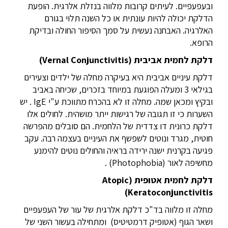
ובעפעפיים. לעיתים קרובות מלווה בנזלת אלרגית. הופעת
הדלקת יכולה להיות עונתית או כל השנה תלוי בגורם
האלרגיה. האבחנה נעשית על סמך הסיפור החולה ובדיקת
הרופא.
דלקת לחמית אביבית (
Vernal Conjunctivitis
)
דלקת עיניים אביבית היא בעיקרה מחלה של ילדים וצעירים
בגילאי 3 ומעלה הפוגעת במיוחד בזכרים, שכיחה באביב
ובקיץ ומכאן שמה. מחלה זו לא בהכרח מתווכת ע"י IgE . יש
השערות כי זו תגובה של רגישות ייתר מושהית. לחולים אלו
דלקת כרונית דו צדדית של הלחמית. הם סובלים מהפרשה
חוטית, מגרד ונוטים לשפשף את העיניים בעצמה רבה. עקב
פגיעה בקרנית ישנה ירידה בראיה והחולים נוטים להימנע
מחשיפה לאור (Photophobia) .
דלקת לחמית אטופית (
Atopic
)
Keratoconjunctivitis
מחלה זו מלווה בד"כ דלקת אלרגית של עור של העפעפיים
ושאר הגוף (אטופיק דרמטיטיס) ומתחילה בעשור השני של