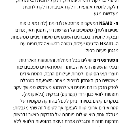
דלקת לחמית אטופית, דלקת אביבית ודלקת לחמית
מעדשות מגע.
ה-
NSAID
המעקבים פרוסטאגלנדינים (לדוגמא טיפות
עיניים וולטרן) משפיעים על הפרשת ריר, תסנין תאי, אודם
ובצקת לחמית. במבחנים השוואתיים טיפות עיניים ממשפחת
ה-
NSAID
הדגימו יעילות נמוכה בהשוואה לתרופות עם
מנגנון פעיות כפול.
הסטרואידים
יעילים בכל המחלות והתופעות האלרגיות
ובעלי ההשפעה המהירה ביותר. הסטרואידים מעכבים יצור
תוצרי תאי הפיטום. למרות יעילותם הרבה, הסטרואידים
משמשים כקו האחרון לטיפול מאחר והשפעתם מוגבלת
לפרק הזמן בו הם ניתנים ויש להימנע משימוש ממושך עקב
תופעות לוואי כגון ירוד (קטרקט) וברקית (גלאוקומה).
במקרים קשים במיוחד ניתן לטפל בהזרקה מקומית של
סטרואידים ארוכי טווח לעפעף אך לטיפול זה שתי מגבלות:
מגבלה אחת היא יעילות פוחתת של הזרקות כאשר נדרשות
הזרקות חוזרות ומגבלה אחרת נעוצה בתופעות הלוואי ללא