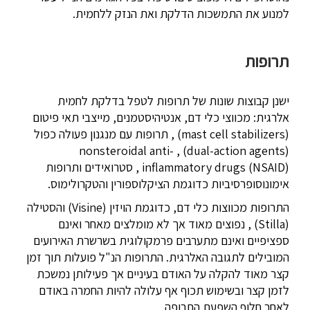
למנוע את התמשכות הדלקת ואת הנזק ללחמית.
תרופות
ישנן קבוצות שונות של תרופות לטפל בדלקת לחמית
אלרגית: מכווצי כלי דם, אנטיהיסטמנים, מייצבי תאי פיטום
(
mast cell stabilizers
) , תרופות עם מנגנון פעולה כפול
(dual-action agents) , nonsteroidal anti-
inflammatory drugs (NSAID)
, סטרואידים ותרופות
אימונוסופרסיביות כדוגמת הציקלוספורין והטקרולימוס.
התרופות מכווצות כלי דם, כדוגמת הויזין (
Visine
) והסטילה
(
Stilla
) , נפוצים מאוד אך לא מומלצים מאחר ואינם
ספציפיים ואינם מתערבים פרמקולוגית בשרשרת האירועים
המובילים לתגובה האלרגית. התרופות הנ"ל פועלות תוך זמן
קצר מאוד להקלה על האודם בעיניים אך פעילותן נמשכת
לזמן קצר ובשימוש תכוף אף עלולה להיות החמרה באודם
לאחר חלוף השפעת התרופה.