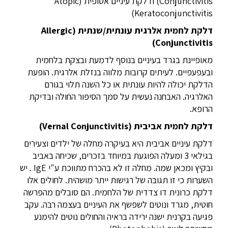
Conjunctivitis) ודלקת עיניים אטופית (Atopic
Keratoconjunctivitis)
דלקת לחמית אלרגית עונתית/שנתית (
Allergic
)
Conjunctivitis
מאופיינת בגרד בעיניים בנוסף לדמעת ובצקת בלחמית
ובעפעפיים. לעיתים קרובות מלווה בנזלת אלרגית. הופעת
הדלקת יכולה להיות עונתית או כל השנה תלוי בגורם
האלרגיה. האבחנה נעשית על סמך הסיפור החולה ובדיקת
הרופא.
דלקת לחמית אביבית (
Vernal Conjunctivitis
)
דלקת עיניים אביבית היא בעיקרה מחלה של ילדים וצעירים
בגילאי 3 ומעלה הפוגעת במיוחד בזכרים, שכיחה באביב
ובקיץ ומכאן שמה. מחלה זו לא בהכרח מתווכת ע"י IgE . יש
השערות כי זו תגובה של רגישות ייתר מושהית. לחולים אלו
דלקת כרונית דו צדדית של הלחמית. הם סובלים מהפרשה
חוטית, מגרד ונוטים לשפשף את העיניים בעצמה רבה. עקב
פגיעה בקרנית ישנה ירידה בראיה והחולים נוטים להימנע