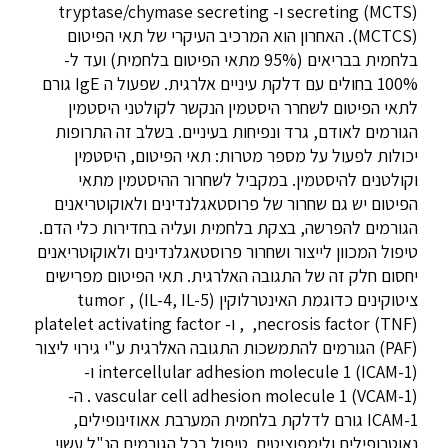
secreting (MCTS)
ו-
tryptase/chymase secreting
(MCTCS)
. האחרון הוא המרכיב העיקרי של תאי הפיטום
בלחמית בבריאים (95% מתאי הפיטום בלחמית) ועד ל-
100% בחולים עם דלקת עיניים אלרגית. שפעול ה
IgE
גורם
לתאי הפיטום לשחרר היסטמין הנקשר לקולטני היסטמין
הגורמים לאודם, גרד ונפיחות בעיניים. בשלב זה התרופות
יכולות לפעול על מספר מטרות: תאי הפיטום, היסטמין
וקולטנים להיסטמין. במקביל לשחרור ההיסטמין מתאי
הפיטום יש גם שחרור של פרוסטאגלנדינים ולאוקוטריאנים
הגורמים להפרשה, בצקת בלחמית ועליה בחדירות כלי הדם.
טיפול המכוון לייצור ושחרור פרוסטאגלנדינים ולאוקוטריאנים
יחסום חלק זה של התגובה האלרגית. תאי הפיטום מפרישים
ציטוקינים כדוגמת האינטרלוקין (IL-4, IL-5) , tumor
necrosis factor (TNF),
,
ו-
platelet activating factor
(PAF)
הגורמים להתמשכות התגובה האלרגית ע"י גירוי ליצור
intercellular adhesion molecule 1 (ICAM-1)
ו-
vascular cell adhesion molecule 1 (VCAM-1)
. ה-
ICAM-1
גורם לדלקת בלחמית המערבת אאוזינופילים,
נאוטרופילים ולימפוציטים. טיפול בכל הגורמים הנ"ל עשוי