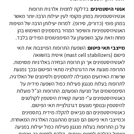
אנטי היסטמינים
: בדלקת לחמית אלרגית תרופות
אנטיהיסטמיניות במתן מקומי לעין יעילות הרבה יותר מאשר
במתן פומי (כדורים, סירופ). למרות יעילותן הרבה של הטיפות
האנטיהיסטמיניות והשיפור המהיר בתסמינים השימוש בהן
פוחת וזאת עקב השפעתן על הסימפטומים המידים בלבד.
מייצבי תאי פיטום
: השפעת התרופות המייצבות את תאי
פיטום (
mast cell stabilizers
) איטית בהשוואה
לאנטיהיסטמינים אך הן תרופת הבחירה באלרגיות מסוימות.
התרופה מונעת את הדגרנולציה מתאי הפיטום ובכך נמנעת
שרשרת האירועים המובילה לתסמינים ולסימנים של האלרגיה.
לתרופות בעלות מנגנון פעילות כפול השפעה מידית על
הסימפטומים ועל מניעת הופעתם. התרופות הנ"ל פועלות
כאנטיהיסטמינים ע"י מניעת קשירת היסטמין לקולטנים
להיסטמין ובנוסף מונעים דגרנולציית תאי הפיטום.
כאנטיהיסטמינים הם מביאים להקלה מידית בתסמינים
וכמייצבי תאי פיטום הם מגנים מהתגובה האלרגית המאוחרת.
על כן התרופות בעלות מנגנון פעילות כפול יעילות במניעה
וטיפול בדלקת לחמית עונתית, דלקת לחמית רב-שנתית,