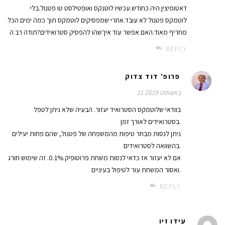
דאטומיצין היה כחודש.עכשיו לוטנקס ואופטילסט טו פטנול.בלי
לוטמקס פטנול לא עובד.אחרי שמפסיקים לוטמקס תוך כמה ימים הכל
מחריף מאוד.האם אפשר עוד איךשהו להפסיק סטרואידים?תודה רב ה
REPLY
פרופ' דוד צדוק
11 באוגוסט 2019
בוודאי שלוטמקס הסטרואיד יעזור. הבעיה שלא ניתן לטפל
בסטרואידים לאורך זמן.
ניתן לנסות מבחר טיפות מהמשפחה של פטנול, שהם פחות יעילים
בהשוואה לסטרואידים.
אם לא יעזור אז כדאי לנסות משחת פרוטופיק 0.1%. זה שימוש חורג
ואסור המשחת עור לטיפול בעיניים.
REPLY
עידו זיו