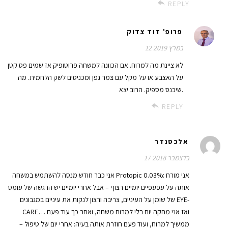
REPLY
פרופ' דוד צדוק
12 במרץ 2019
לא ציינת מה למרוח. אם הכוונה למשחה פרוטופיק אז שמים פס קטן
על האצבע או על מקל עם צמר גפן ומכניסים לשק הלחמית. מה
שיכנס מספיק. הרוב יצא.
REPLY
אלכסנדר
17 בדצמבר 2018
אני כבר חודש מנסה להשתמש במשחה Protopic 0.03%: אני מורח
אותה על עפעפיים יומיים רצוף – אבל אחרי יומיים יש הרגשה של עומס
של שומן על העיניים, צריבה ורצון לנקות את עיניים במגבונים EYE-
CARE… ואז אני מחקה יום בלי למרוח משחה, ואחר כך עוד פעם
ממשיך למרוח, ועוד פעם חוזרת אותה בעיה: אחרי יום של טיפול –