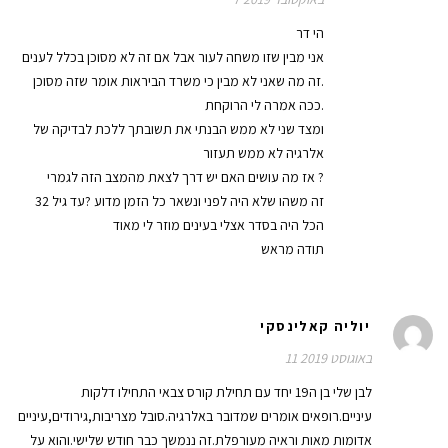
הי דר
אני מבין שזו משחה לעור אבל אם זה לא מסוכן בכלל לענים
זה מה שאני לא מבין כי משרד הביראות אומר שזה מסוכן.
ככה אמרה לי הרוקחת.
ומצד שני לא ממש הבנתי את תשובתך ללכת לבדיקה של
אלרגיה לא ממש תעזור
אז מה עושים האם יש דרך לצאת מהמצב הזה לגמרי ?
זה משהו שלא היה לפני ונשאר כל הזמן מדוע ?עד גיל 32
הכל היה בסדר אצלי בעינים מוזר לי מאוד
תודה מראש
יוליה קאלינסקי
11 באוגוסט 2019
לבן שלי בן ה19 יחד עם תחילת קורס צבאי התחילו דלקות
עיניים.רופאים אומרים שמדובר באלרגיה.סובל מצריבות,גירודים,עיניים
אדומות מאות וראיה מעורפלת.זה ננמשך כבר חודש שלישי.והוא על