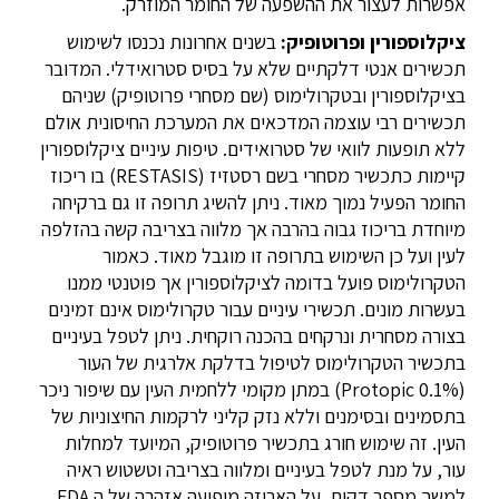
אפשרות לעצור את ההשפעה של החומר המוזרק.
ציקלוספורין ופרוטופיק:
בשנים אחרונות נכנסו לשימוש
תכשירים אנטי דלקתיים שלא על בסיס סטרואידלי. המדובר
בציקלוספורין ובטקרולימוס (שם מסחרי פרוטופיק) שניהם
תכשירים רבי עוצמה המדכאים את המערכת החיסונית אולם
ללא תופעות לוואי של סטרואידים. טיפות עיניים ציקלוספורין
קיימות כתכשיר מסחרי בשם רסטזיז (RESTASIS) בו ריכוז
החומר הפעיל נמוך מאוד. ניתן להשיג תרופה זו גם ברקיחה
מיוחדת בריכוז גבוה בהרבה אך מלווה בצריבה קשה בהזלפה
לעין ועל כן השימוש בתרופה זו מוגבל מאוד. כאמור
הטקרולימוס פועל בדומה לציקלוספורין אך פוטנטי ממנו
בעשרות מונים. תכשירי עיניים עבור טקרולימוס אינם זמינים
בצורה מסחרית ונרקחים בהכנה רוקחית. ניתן לטפל בעיניים
בתכשיר הטקרולימוס לטיפול בדלקת אלרגית של העור
(
Protopic 0.1%
) במתן מקומי ללחמית העין עם שיפור ניכר
בתסמינים ובסימנים וללא נזק קליני לרקמות החיצוניות של
העין. זה שימוש חורג בתכשיר פרוטופיק, המיועד למחלות
עור, על מנת לטפל בעיניים ומלווה בצריבה וטשטוש ראיה
למשך מספר דקות. על האריזה מופיעה אזהרה של ה
FDA