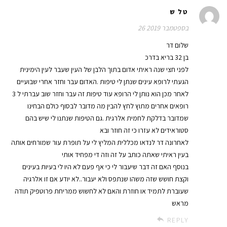
טל ש
26 בספטמבר 2019
שלום דר
בן 32 בריא בדרכ
לפני חצי שנה ראיתי אדום בתוך הלבן של העין שעבר לעין הימינית
הגעתי לרופא עינים שנתן לי טיפות .האדום עבר וחזר אחרי שבועיים
לאחר מכן הוא נותן לי הרופא עוד טיפות זה עבר וחזר שוב עברתי ל 3
רופאים אחרים מתוץ לחץ להבין מה מדובר לבסוף כולם הבחינו
שמדובר בדלקת לחמית אלרגית .גם הטיפות שנתנו לי שיש בהם
סטוראידים לא עזרו כי זה חוזר ובא
לאחרונה דר לנדאו מכללית המליץ לי על תופרת עור שמורחים אותה
בעין ראיתי שאתה כותב על זה וזה די מפחיד אותי
בנוסף האם זה דבר שיעבור לי כי אף פעם לא היו לי בעיות בעינים
וקצת חושש שזה משהו שנתפס ולא יעבור..לא יודע אם זו אלרגיה
שעוברת לתמיד או חוזרת והאם לא לחשוש ממריחת פרוטפיק תודה
מראש
REPLY