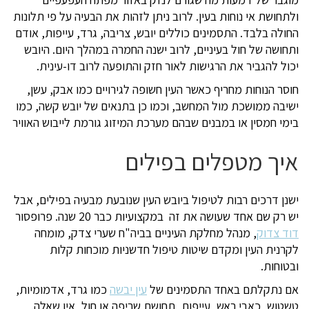
ולתחושת אי נוחות בעין. לרוב ניתן לזהות את הבעיה על פי תלונות
החולה בלבד. התסמינים כוללים יובש, צריבה, גרד, עייפות, אודם
ותחושה של חול בעיניים, לרוב ישנה החמרה במהלך היום. היובש
יכול להגביר את הרגישות לאור חזק והתופעה לרוב דו-עינית.
חוסר הנוחות מחריף כאשר העין חשופה לגירויים כמו אבק, עשן,
ישיבה ממושכת מול המחשב, וכמו כן בתנאים של יובש קשה, כמו
בימי חמסין או במבנים שבהם מערכת המיזוג גורמת לייבוש האוויר
איך מטפלים בפילים
ישנן דרכים רבות לטיפול ביובש העין שנובעת מבעיה בפילים, אבל
יש רק שם אחד שעושה את זה במקצועיות כבר 20 שנה. פרופסור
דוד צדוק
, מנהל מחלקת העיניים בביה"ח שערי צדק, מומחה
לקרנית העין ומקדם שיטות טיפול חדשניות מוכחות קלות
ובטוחות.
אם נתקלתם באחד התסמינים של
עין יבשה
כמו גרד, אדמומיות,
טשטוש, כאבי ראש, עייפות, תחושת שריפה או חול, אין שאלה.