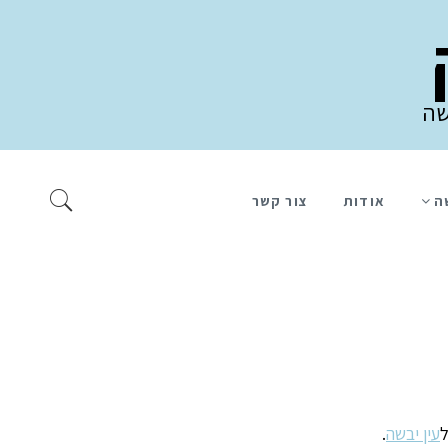
שה
ה
אודות
צור קשר
ל
עין יבשה
.