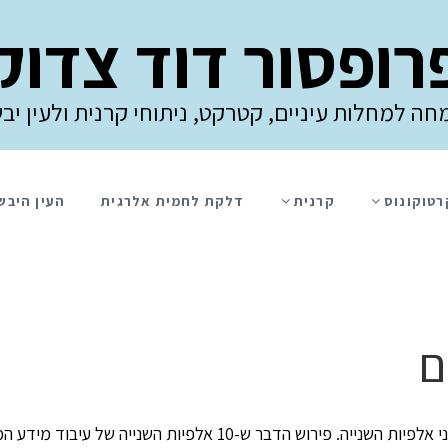
רופסור דוד צדוק
חה למחלות עיניים, קטרקט, ניתוחי קרנית ולעין יב
רטוקונוס
קרנית
דלקת לחמית אלרגית
העין היבש
ם
הידעתם? הרשתית של העין פועלת במהירות של 10 מיליוני אלפיות השנ