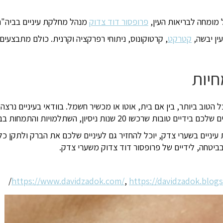
 מומחה לבריאות העין,
פרופסור דוד צדוק
מנהל מחלקת עיניים בביה"ח
ין יבשה,
קטרקט
, קרטוקונוס, ניתוחי רפרקציה וקרנית. כולם מתבצע
חיות
 הטוב ביותר, בין אם בית, אוטו או מכשיר חשמל. בוודאי בעיניים נרצ
ות ניסיון, השתלמויות והתמחות בבריאות העין.
יניים בשערי צדק, יוכל להחזיר גם לעיניים שלכם את הברק ולתקן כל
ביטחה, לידיים של פרופסור דוד צדוק משערי צדק.
/
https://www.davidzadok.com/
,
https://davidzadok.blog