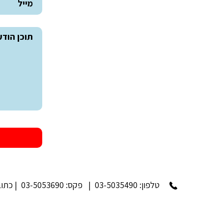
טלפון:
03-5035490
| פקס: 03-5053690 | כתובת: רח' גולדה מאיר 7, חולון | מיקוד: 5839101