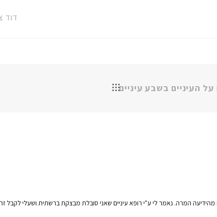
דוד צ
על העיניים בשבע עיניים
מהידיעה המרה. נאמר לי ע"י רופא עיניים שאני סובלת מבצקת ברשתית ושעלי לקבל זרי