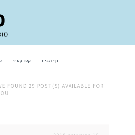
פ
מומ
דף הבית
קטרקט
ק
WE FOUND 29 POST(S) AVAILABLE FOR
YOU