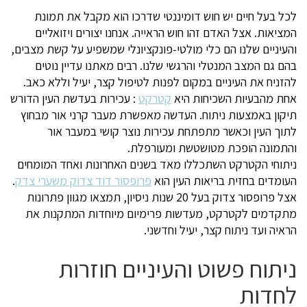
לכל בעל חיים יש חוש דומיננטי שדרכו הוא מקבל את תמונת
המציאות. אצל האדם זהו חוש הראייה. אנחנו יצורים ויזואליים
והעיניים שלנו הם כלי מולטי-פונקציונלי שמשפיע על קשת מצבים,
בהם גם המצב המנטלי והרגשי שלנו. רבים מאתנו עדיין נוטים
להזניח את העיניים במקום לפנות לטיפול קצר, יעיל וללא כאב.
אחת מהבעיות השכיחות היא
קטרקט
: עכירות בעדשת העין הדורש
תיקון באמצעות ניתוח. העדשה מאפשרת מעבר קרני אור מבחוץ
לתוך העין וכאשר מתפתחת עכירות נוצר קושי במעבר אור
והתמונה הופכת מטושטשת ומעורפלת.
ניתוחי הקטרקט השתכללו מאד בשנים האחרונות ואחד המומחים
העומדים בחזית בריאות העין הוא
פרופסור דוד צדוק משערי צדק
.
אצל פרופסור צדוק בעל 20 שנות ניסיון, תמצאו מגוון פתרונות
מתקדמים לקטרקט, מעדשות פרימיום מיוחדות המתקנות את
הראיה ועד ניתוח קצר, יעיל וחדשני.
ניתוח פשוט והעיניים חוזרות
לחדות