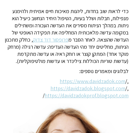
כדי לראות שוב בחדות, ליהנות מאיכות חיים אמיתית ולהימנע
מנפילות, חבלות ושלל בעיות, הטיפול היחיד הנחשב כיעיל הוא
ניתוח. במהלך הניתוח מסירים את העדשה העכורה ומשתילים
במקומה עדשה מלאכותית המחליפה את תפקידה האופטי של
העדשה שהוצאה. לאחר הסבר מ
פרופסור דוד צדוק
, כחלק מתכנון
הניתוח, מחליטים יחד מהי העדשה העדיפה: עדשה רגילה (מרחק
מוקד אחד) המתקן קוצר או רוחק ראיה או עדשה מתקדמת
(עדשות טוריות הכוללות צילינדר או עדשות מולטיפוקליות).
לבלוגים ומאמרים נוספים:
https://www.davidzadok.com
/,
https://davidzadok.blogspot.com
/,
/
https://davidzadokprof.blogspot.com