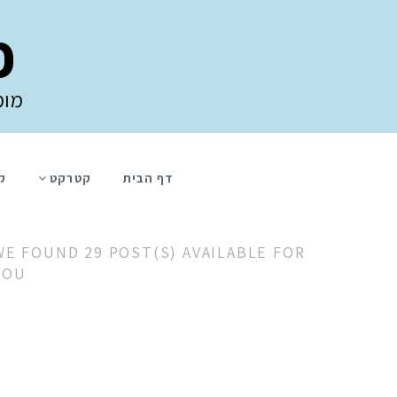
פ
מומ
דף הבית
קטרקט
ק
WE FOUND 29 POST(S) AVAILABLE FOR
YOU