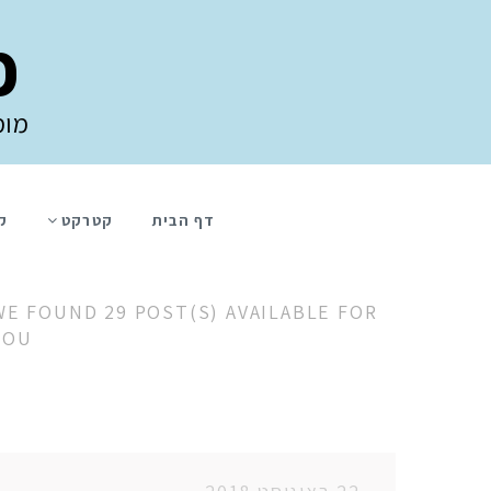
פ
מומ
דף הבית
קטרקט
ק
WE FOUND 29 POST(S) AVAILABLE FOR
YOU